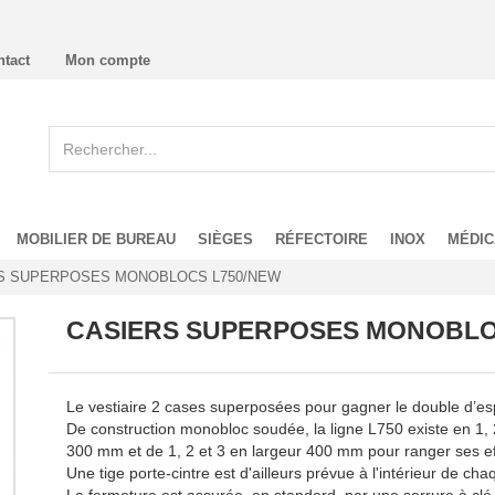
ntact
Mon compte
MOBILIER DE BUREAU
SIÈGES
RÉFECTOIRE
INOX
MÉDIC
S SUPERPOSES MONOBLOCS L750/NEW
CASIERS SUPERPOSES MONOBLO
Le vestiaire 2 cases superposées pour gagner le double d’es
De construction monobloc soudée, la ligne L750 existe en 1,
300 mm et de 1, 2 et 3 en largeur 400 mm pour ranger ses ef
Une tige porte-cintre est d'ailleurs prévue à l'intérieur de c
La fermeture est assurée, en standard, par une serrure à clé 