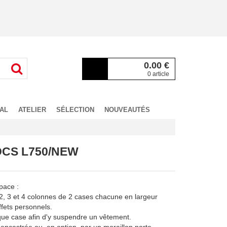
0.00
€
0 article
AL
ATELIER
SÉLECTION
NOUVEAUTÉS
CS L750/NEW
pace :
 2, 3 et 4 colonnes de 2 cases chacune en largeur
fets personnels.
haque case afin d'y suspendre un vêtement.
encastrée ou, en option, par un moraillon porte-